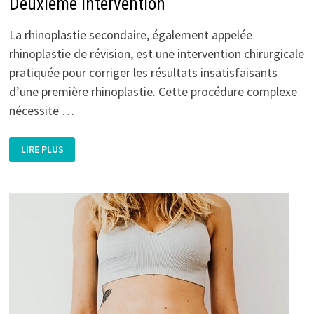
Deuxième Intervention
La rhinoplastie secondaire, également appelée
rhinoplastie de révision, est une intervention chirurgicale
pratiquée pour corriger les résultats insatisfaisants
d’une première rhinoplastie. Cette procédure complexe
nécessite …
RHINOPLASTIE
LIRE PLUS
DE
RÉVISION
:
TOUT
CE
QUE
VOUS
DEVEZ
SAVOIR
POUR
RÉUSSIR
VOTRE
DEUXIÈME
INTERVENTION