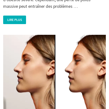
massive peut entraîner des problèmes …
LES
LIRE PLUS
CHIRURGIES
POST-
BARIATRIQUES
APRÈS
UNE
PERTE
DE
POIDS
IMPORTANTE