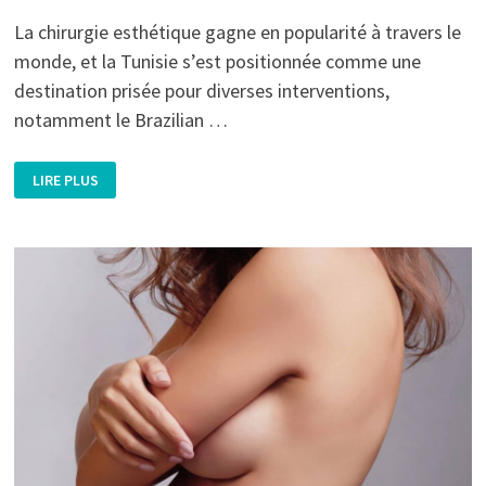
La chirurgie esthétique gagne en popularité à travers le
monde, et la Tunisie s’est positionnée comme une
destination prisée pour diverses interventions,
notamment le Brazilian …
BRAZILIAN
LIRE PLUS
BUTT
LIFT
EN
TUNISIE
:
TARIF
ET
GUIDE
COMPLET
POUR
VOTRE
TRANSFORMATION