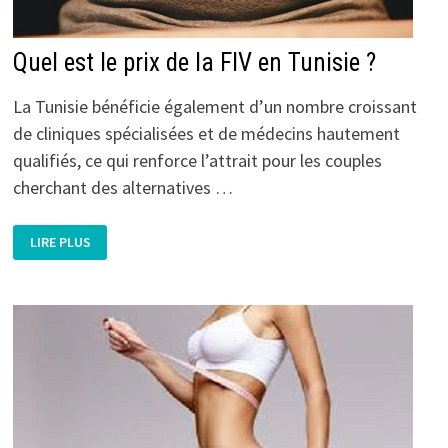
Quel est le prix de la FIV en Tunisie ?
La Tunisie bénéficie également d’un nombre croissant
de cliniques spécialisées et de médecins hautement
qualifiés, ce qui renforce l’attrait pour les couples
cherchant des alternatives …
QUEL
LIRE PLUS
EST
LE
PRIX
DE
LA
FIV
EN
TUNISIE
?