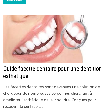
MEDICAL
TUNISIE
:
GUIDE
ESSENTIEL
POUR
VOTRE
BEAUTÉ
ET
BIEN-
ÊTRE
Guide facette dentaire pour une dentition
esthétique
Les facettes dentaires sont devenues une solution de
choix pour de nombreuses personnes cherchant à
améliorer l’esthétique de leur sourire. Conçues pour
recouvrir la surface …