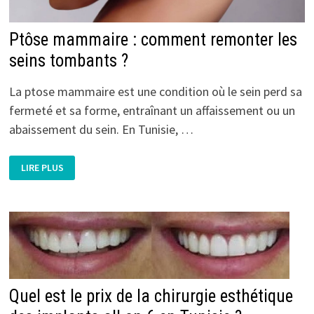
Ptôse mammaire : comment remonter les
seins tombants ?
La ptose mammaire est une condition où le sein perd sa
fermeté et sa forme, entraînant un affaissement ou un
abaissement du sein. En Tunisie, …
PTÔSE
LIRE PLUS
MAMMAIRE
:
COMMENT
REMONTER
LES
SEINS
TOMBANTS
?
Quel est le prix de la chirurgie esthétique