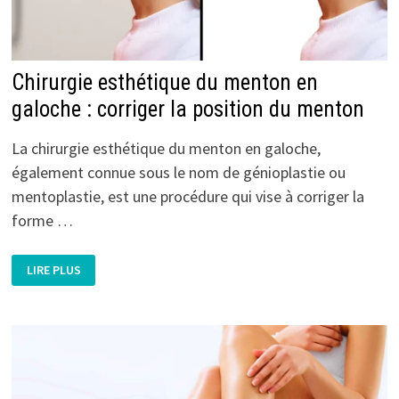
Chirurgie esthétique du menton en
galoche : corriger la position du menton
La chirurgie esthétique du menton en galoche,
également connue sous le nom de génioplastie ou
mentoplastie, est une procédure qui vise à corriger la
forme …
CHIRURGIE
LIRE PLUS
ESTHÉTIQUE
DU
MENTON
EN
GALOCHE
:
CORRIGER
LA
POSITION
DU