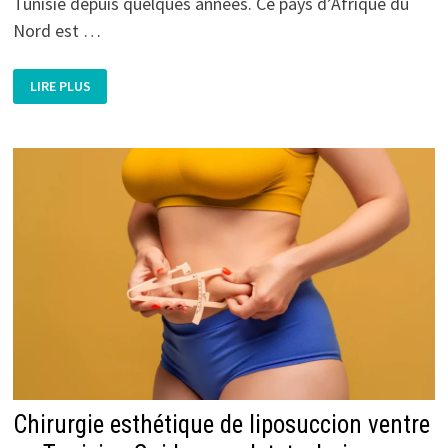
Tunisie depuis quelques années. Ce pays d’Afrique du
Nord est …
CHIRURGIE
LIRE PLUS
ESTHÉTIQUE
DU
VAGIN
EN
TUNISIE
:
PLUSIEURS
SOLUTIONS
CHIRURGICALES
Chirurgie esthétique de liposuccion ventre