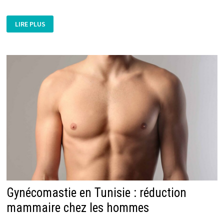
GUIDE
LIRE PLUS
FACETTE
DENTAIRE
POUR
UNE
DENTITION
ESTHÉTIQUE
Gynécomastie en Tunisie : réduction
mammaire chez les hommes