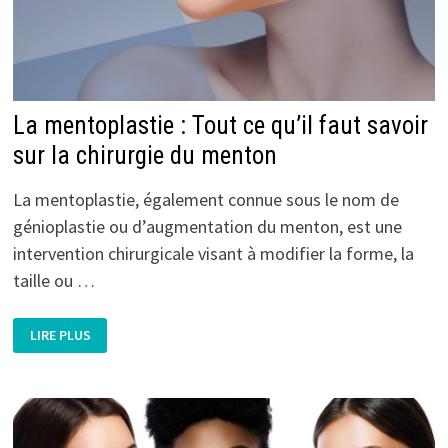
La mentoplastie : Tout ce qu’il faut savoir
sur la chirurgie du menton
La mentoplastie, également connue sous le nom de
génioplastie ou d’augmentation du menton, est une
intervention chirurgicale visant à modifier la forme, la
taille ou …
LA
LIRE PLUS
MENTOPLASTIE
:
TOUT
CE
QU’IL
FAUT
SAVOIR
SUR