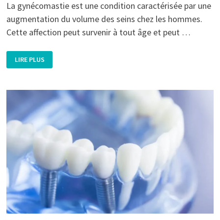
La gynécomastie est une condition caractérisée par une
augmentation du volume des seins chez les hommes.
Cette affection peut survenir à tout âge et peut …
GYNÉCOMASTIE
LIRE PLUS
EN
TUNISIE
:
RÉDUCTION
MAMMAIRE
CHEZ
LES
HOMMES