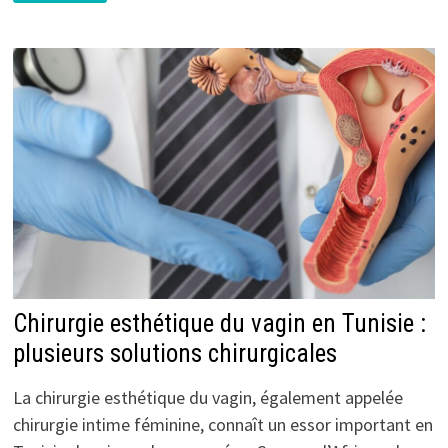
ESTHÉTIQUE
DES
JAMBES
TUNISIE
:
LIPOSUCCION
JAMBES
ENTIÈRES
PROCÉDURE
ET
PRIX
Chirurgie esthétique du vagin en Tunisie :
plusieurs solutions chirurgicales
La chirurgie esthétique du vagin, également appelée
chirurgie intime féminine, connaît un essor important en