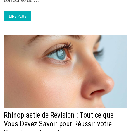
corrective de …
UN
LIRE PLUS
NOUVEAU
REGARD
SUR
VOUS
:
DÉCOUVREZ
LA
MAGIE
DE
LA
BLÉPHAROPLASTIE
Rhinoplastie de Révision : Tout ce que
Vous Devez Savoir pour Réussir votre