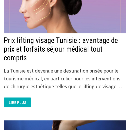
Prix lifting visage Tunisie : avantage de
prix et forfaits séjour médical tout
compris
La Tunisie est devenue une destination prisée pour le
tourisme médical, en particulier pour les interventions
de chirurgie esthétique telles que le lifting de visage. …
PRIX
LIRE PLUS
LIFTING
VISAGE
TUNISIE
:
AVANTAGE
DE
PRIX