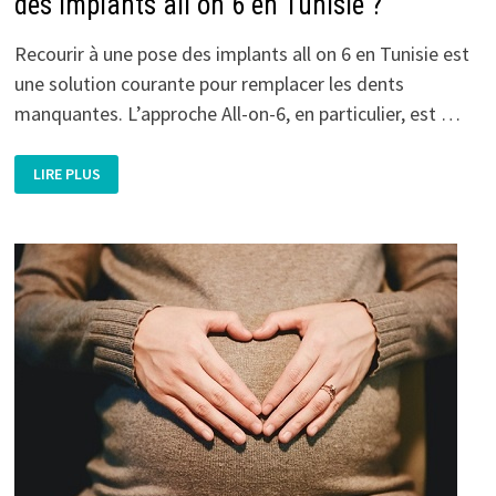
des implants all on 6 en Tunisie ?
Recourir à une pose des implants all on 6 en Tunisie est
une solution courante pour remplacer les dents
manquantes. L’approche All-on-6, en particulier, est …
QUEL
LIRE PLUS
EST
LE
PRIX
DE
LA
CHIRURGIE
ESTHÉTIQUE
DES
IMPLANTS
ALL
ON
6
EN
TUNISIE
?