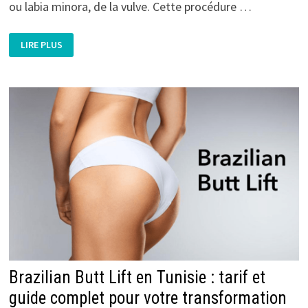
ou labia minora, de la vulve. Cette procédure …
LABIOPLASTIE
LIRE PLUS
DE
RÉDUCTION
:
COMPRENDRE
L’INTERVENTION
CHIRURGICALE
INTIME
Brazilian Butt Lift en Tunisie : tarif et
guide complet pour votre transformation