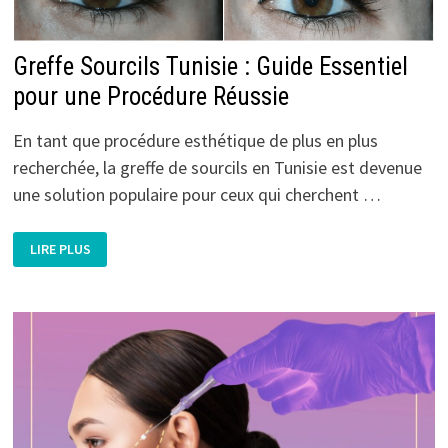
Greffe Sourcils Tunisie : Guide Essentiel
pour une Procédure Réussie
En tant que procédure esthétique de plus en plus
recherchée, la greffe de sourcils en Tunisie est devenue
une solution populaire pour ceux qui cherchent …
GREFFE
LIRE PLUS
SOURCILS
TUNISIE
:
GUIDE
ESSENTIEL
POUR
UNE
PROCÉDURE
RÉUSSIE