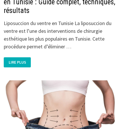
en Tunisie : Guide complet, techniques,
résultats
Liposuccion du ventre en Tunisie La liposuccion du
ventre est l’une des interventions de chirurgie
esthétique les plus populaires en Tunisie. Cette
procédure permet d’éliminer …
CHIRURGIE
LIRE PLUS
ESTHÉTIQUE
DE
LIPOSUCCION
VENTRE
EN
TUNISIE
:
GUIDE
COMPLET,
TECHNIQUES,
RÉSULTATS