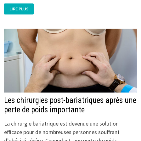
LE
LIRE PLUS
NANO
LIPOFILLING
DES
CERNES
:
UNE
SOLUTION
INNOVANTE
POUR
RAJEUNIR
LE
REGARD
Les chirurgies post-bariatriques après une
perte de poids importante
La chirurgie bariatrique est devenue une solution
efficace pour de nombreuses personnes souffrant
d’obésité sévère. Cependant, une perte de poids