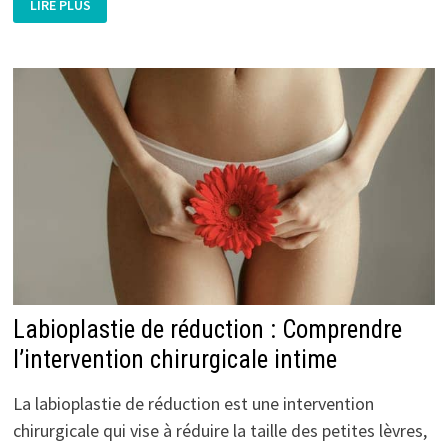
LIRE PLUS
HIP
DIPS
EN
TUNISIE
:
TECHNIQUE
ET
AVANTAGES
Labioplastie de réduction : Comprendre
l’intervention chirurgicale intime
La labioplastie de réduction est une intervention
chirurgicale qui vise à réduire la taille des petites lèvres,