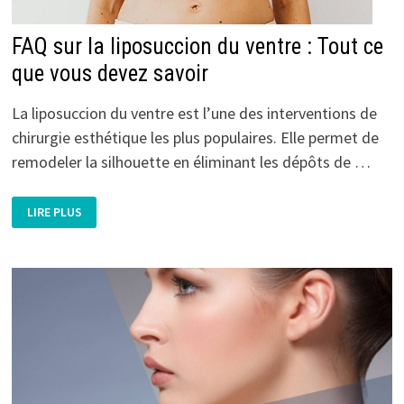
FAQ sur la liposuccion du ventre : Tout ce
que vous devez savoir
La liposuccion du ventre est l’une des interventions de
chirurgie esthétique les plus populaires. Elle permet de
remodeler la silhouette en éliminant les dépôts de …
FAQ
LIRE PLUS
SUR
LA
LIPOSUCCION
DU
VENTRE
:
TOUT
CE
QUE
VOUS
DEVEZ
SAVOIR