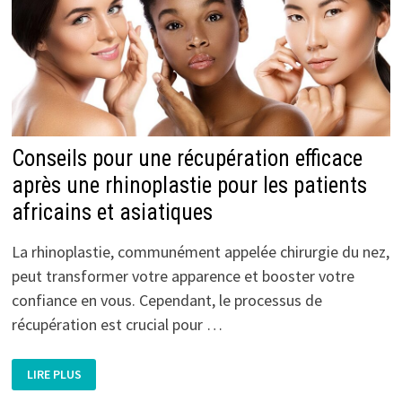
LA
CHIRURGIE
DU
MENTON
Conseils pour une récupération efficace
après une rhinoplastie pour les patients
africains et asiatiques
La rhinoplastie, communément appelée chirurgie du nez,
peut transformer votre apparence et booster votre
confiance en vous. Cependant, le processus de
récupération est crucial pour …
CONSEILS
LIRE PLUS
POUR
UNE