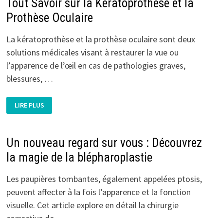
Tout Savoir sur la Kératoprothèse et la
Prothèse Oculaire
La kératoprothèse et la prothèse oculaire sont deux
solutions médicales visant à restaurer la vue ou
l’apparence de l’œil en cas de pathologies graves,
blessures, …
RESTAURATION
LIRE PLUS
DE
LA
VUE
ET
DE
Un nouveau regard sur vous : Découvrez
L’ESTHÉTIQUE
:
la magie de la blépharoplastie
TOUT
SAVOIR
SUR
LA
Les paupières tombantes, également appelées ptosis,
KÉRATOPROTHÈSE
ET
peuvent affecter à la fois l’apparence et la fonction
LA
PROTHÈSE
visuelle. Cet article explore en détail la chirurgie
OCULAIRE