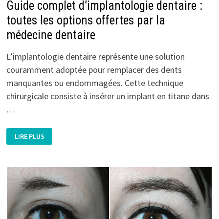
Guide complet d’implantologie dentaire :
toutes les options offertes par la
médecine dentaire
L’implantologie dentaire représente une solution
couramment adoptée pour remplacer des dents
manquantes ou endommagées. Cette technique
chirurgicale consiste à insérer un implant en titane dans
…
GUIDE
LIRE PLUS
COMPLET
D’IMPLANTOLOGIE
DENTAIRE
:
TOUTES
LES
OPTIONS
OFFERTES
PAR
LA
MÉDECINE
DENTAIRE