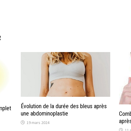
R
Évolution de la durée des bleus après
mplet
une abdominoplastie
Comb
après
19 mars 2024
11 