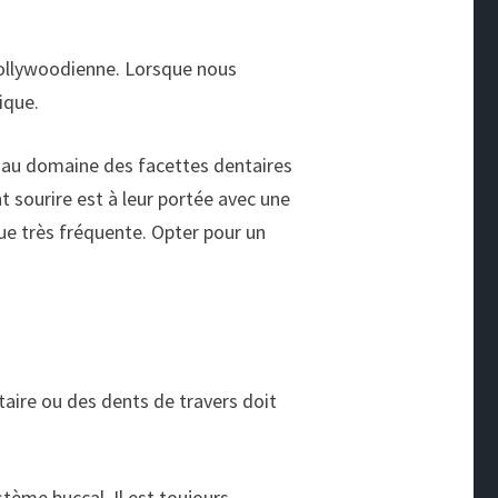
 hollywoodienne. Lorsque nous
ique.
 au domaine des facettes dentaires
t sourire est à leur portée avec une
e très fréquente. Opter pour un
aire ou des dents de travers doit
tème buccal. Il est toujours