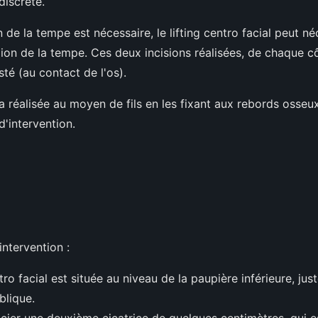
discrète.
n de la tempe est nécessaire, le lifting centro facial peut n
gion de la tempe. Ces deux incisions réalisées, de chaque c
té (au contact de l'os).
réalisée au moyen de fils en les fixant aux rebords osseux
d'intervention.
ntervention :
ntro facial est située au niveau de la paupière inférieure, jus
blique.
ssocier une deuxième cicatrice de quelques centimètres, qui