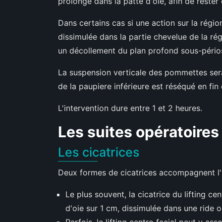
prolonge dans la patte d'oie, afin de rester 
Dans certains cas si une action sur la régio
dissimulée dans la partie chevelue de la ré
un décollement du plan profond sous-périos
La suspension verticale des pommettes sera 
de la paupiere inférieure est réséqué en fin 
L'intervention dure entre 1 et 2 heures.
Les suites opératoires
Les cicatrices
Deux formes de cicatrices accompagnent l'i
Le plus souvent, la cicatrice du lifting ce
d'oie sur 1 cm, dissimulée dans une ride o
Parfois, le lifting centro facial peut y a