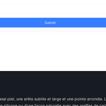
sal plat, une arête subtile et large et une pointe arrondie.
 silicone ou d’une façon naturelle avec des greffes de cart